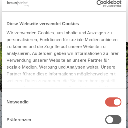
Einfassung, zur Auswahl. Man entscheidet sich zudem für die
nachhaltige Lösung: für Ästhetik, die sehr lange schön bleibt
und dauerhaft sicher ist. Denn Betonstein ist im Gegensatz zu
Diese Webseite verwendet Cookies
Holz witterungsbeständig und leicht zu pflegen.
Wir verwenden Cookies, um Inhalte und Anzeigen zu
personalisieren, Funktionen für soziale Medien anbieten
zu können und die Zugriffe auf unsere Website zu
analysieren. Außerdem geben wir Informationen zu Ihrer
Verwendung unserer Website an unsere Partner für
soziale Medien, Werbung und Analysen weiter. Unsere
Partner führen diese Informationen möglicherweise mit
weiteren Daten zusammen, die Sie ihnen bereitgestellt
haben oder die sie im Rahmen Ihrer Nutzung der Dienste
gesammelt haben. Sie geben Einwilligung zu unseren
Einwilligungsauswahl
Cookies, wenn Sie unsere Webseite weiterhin nutzen.
Notwendig
Präferenzen