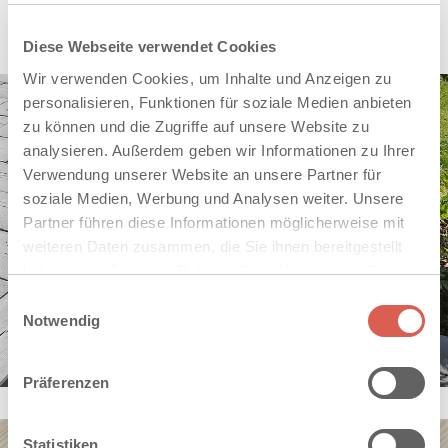
Übergänge von Stufe zum Boden schaffen.
Diese Webseite verwendet Cookies
Wir verwenden Cookies, um Inhalte und Anzeigen zu
personalisieren, Funktionen für soziale Medien anbieten
zu können und die Zugriffe auf unsere Website zu
analysieren. Außerdem geben wir Informationen zu Ihrer
Verwendung unserer Website an unsere Partner für
soziale Medien, Werbung und Analysen weiter. Unsere
Partner führen diese Informationen möglicherweise mit
weiteren Daten zusammen, die Sie ihnen bereitgestellt
haben oder die sie im Rahmen Ihrer Nutzung der Dienste
gesammelt haben. Sie geben Einwilligung zu unseren
Einwilligungsauswahl
Cookies, wenn Sie unsere Webseite weiterhin nutzen.
Notwendig
Präferenzen
Statistiken